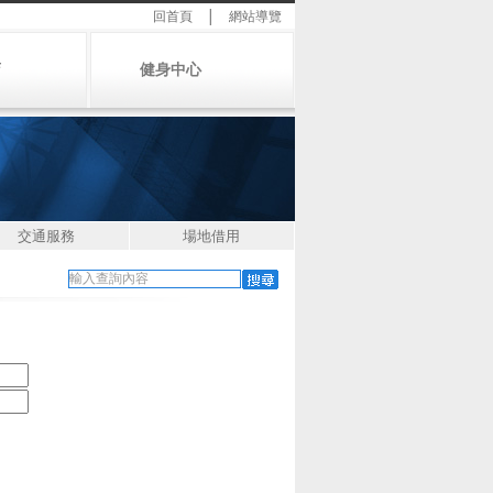
回首頁
│
網站導覽
店
健身中心
交通服務
場地借用