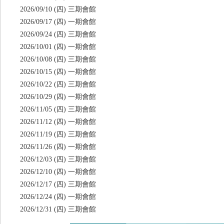
2026/09/10 (四) 三期會館
2026/09/17 (四) 一期會館
2026/09/24 (四) 三期會館
2026/10/01 (四) 一期會館
2026/10/08 (四) 三期會館
2026/10/15 (四) 一期會館
2026/10/22 (四) 三期會館
2026/10/29 (四) 一期會館
2026/11/05 (四) 三期會館
2026/11/12 (四) 一期會館
2026/11/19 (四) 三期會館
2026/11/26 (四) 一期會館
2026/12/03 (四) 三期會館
2026/12/10 (四) 一期會館
2026/12/17 (四) 三期會館
2026/12/24 (四) 一期會館
2026/12/31 (四) 三期會館